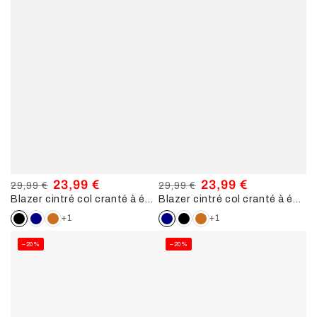
23,99 €
23,99 €
29,99 €
29,99 €
Blazer cintré col cranté à épaulettes - Noir
Blazer cintré col cranté à épaulettes - Marine
Prix
Prix
Prix
Prix
normal
de
normal
de
+1
+1
vente
vente
–20%
–20%