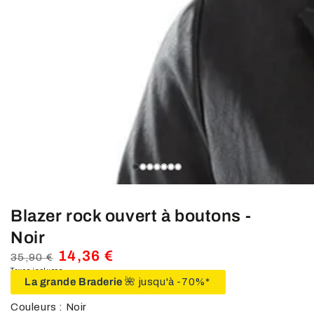
média
1
en
modal
slide_0
slide_current
slide_1
slide_2
slide_3
slide_4
slide_5
slide_6
Blazer rock ouvert à boutons -
Noir
14,36 €
35,90 €
Prix
Taxes incluses.
Prix
La grande Braderie
🌺 jusqu'à -70%*
normal
de
vente
Couleurs : Noir