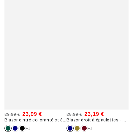
23,99 €
23,19 €
29,99 €
28,99 €
Blazer cintré col cranté et épaulettes - Vert foncé
Blazer droit à épaulettes - Marine
Prix
Prix
Prix
Prix
normal
de
normal
de
+1
+1
vente
vente