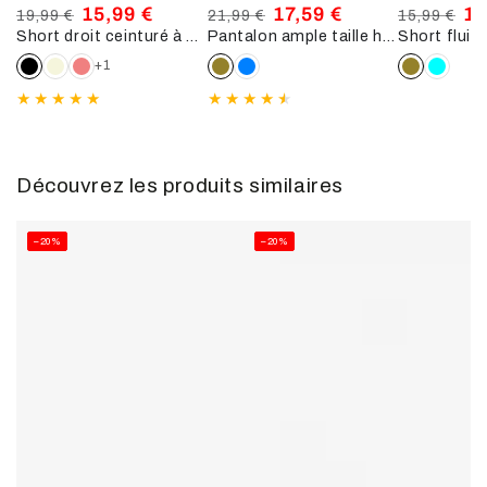
15,99 €
17,59 €
12
19,99 €
21,99 €
15,99 €
Short droit ceinturé à ourlet - Noir
Pantalon ample taille haute - Kaki
Prix
Prix
Prix
Prix
Prix
Pri
normal
de
normal
de
normal
de
+1
vente
vente
ve
Découvrez les produits similaires
–20%
–20%