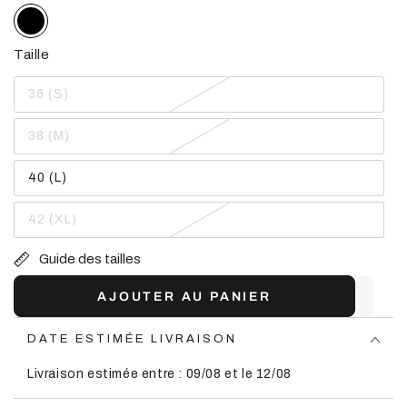
Taille
36 (S)
Variante
épuisée
ou
38 (M)
indisponible
Variante
épuisée
ou
40 (L)
indisponible
Variante
épuisée
ou
42 (XL)
indisponible
Variante
épuisée
ou
Guide des tailles
indisponible
AJOUTER AU PANIER
DATE ESTIMÉE LIVRAISON
Livraison estimée entre : 09/08 et le 12/08