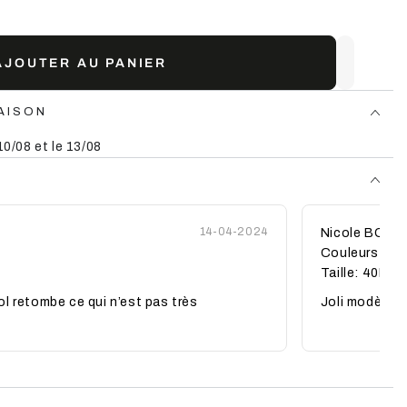
AJOUTER AU PANIER
AISON
10/08 et le 13/08
14-04-2024
Nicole BOUD
Couleurs: Kak
Taille: 40L
col retombe ce qui n’est pas très
Joli modèle a