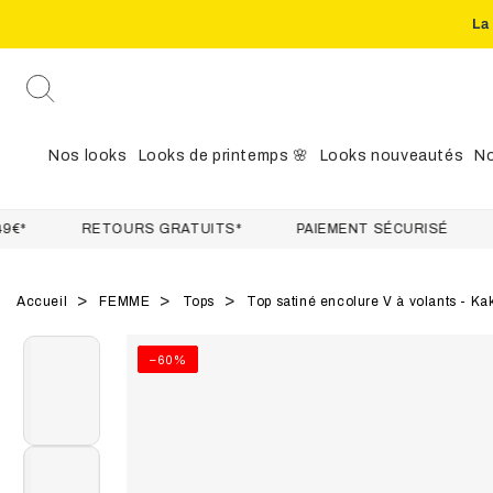
La
IGNORER LE
CONTENU
Nos looks
Looks de printemps 🌸
Looks nouveautés
No
RETOURS GRATUITS*
PAIEMENT SÉCURISÉ
EXPÉD
Accueil
FEMME
Tops
Top satiné encolure V à volants - Ka
IGNORER LES
–60%
INFORMATIONS
SUR LE PRODUIT