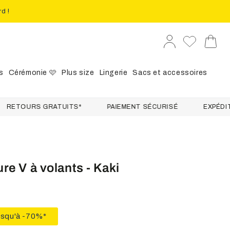
rd !
Se
Panier
connecter
s
Cérémonie 🩷
Plus size
Lingerie
Sacs et accessoires
URS GRATUITS*
PAIEMENT SÉCURISÉ
EXPÉDITION S
re V à volants - Kaki
usqu'à -70%*