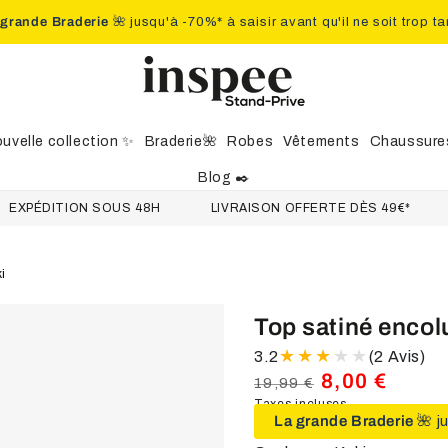
 grande Braderie
🌺 jusqu'à -70%* à saisir avant qu'il ne soit trop ta
uvelle collection ✨
Braderie🌺
Robes
Vêtements
Chaussure
Blog ✒️
ITION SOUS 48H
LIVRAISON OFFERTE DÈS 49€*
RETO
ki
Top satiné encolu
3.2
(2 Avis)
8,00 €
19,99 €
Prix
Taxes incluses.
Prix
La grande Braderie
🌺 j
normal
de
vente