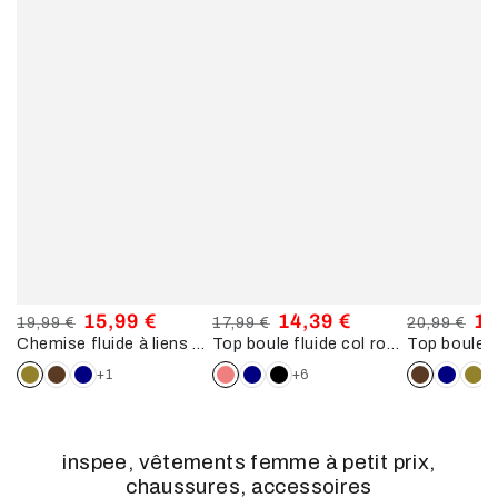
15,99 €
14,39 €
16
19,99 €
17,99 €
20,99 €
Chemise fluide à liens noués - Kaki
Top boule fluide col rond - Rose
Prix
Prix
Prix
Prix
Prix
Pri
normal
de
normal
de
normal
de
+1
+6
+
vente
vente
ve
inspee, vêtements femme à petit prix,
chaussures, accessoires