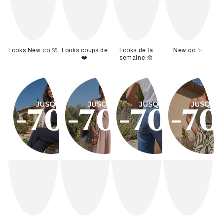
Looks New co 🌸
Looks coups de
Looks de la
New co ✨
❤️
semaine 🌼