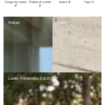
Coups de coeur
Robes et combi
Jeans 👖
Tops 👚
💕
👗
Robes
Tops
Looks Printemps-Été 2026