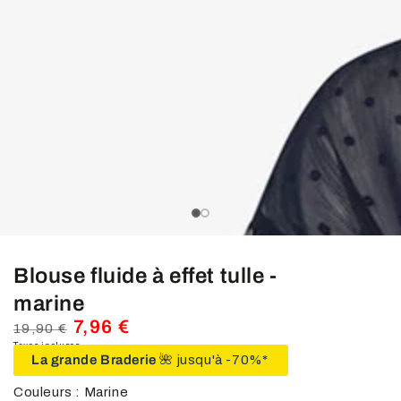
média
1
en
modal
slide_0
slide_current
slide_1
Blouse fluide à effet tulle -
marine
7,96 €
19,90 €
Prix
Taxes incluses.
Prix
La grande Braderie
🌺 jusqu'à -70%*
normal
de
vente
Couleurs : Marine