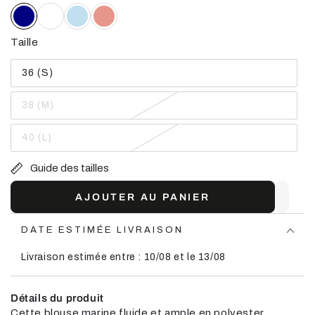
Taille
36 (S)
Variante
épuisée
ou
38 (M)
indisponible
Variante
épuisée
ou
40 (L)
indisponible
Variante
épuisée
ou
Guide des tailles
indisponible
AJOUTER AU PANIER
DATE ESTIMÉE LIVRAISON
Livraison estimée entre : 10/08 et le 13/08
Détails du produit
Cette blouse marine fluide et ample en polyester