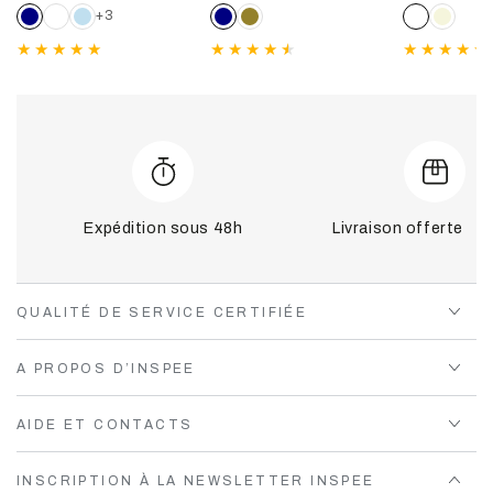
normal
de
normal
de
normal
de
+3
vente
vente
ve
Expédition sous 48h
Livraison offerte dè
QUALITÉ DE SERVICE CERTIFIÉE
A PROPOS D’INSPEE
AIDE ET CONTACTS
INSCRIPTION À LA NEWSLETTER INSPEE