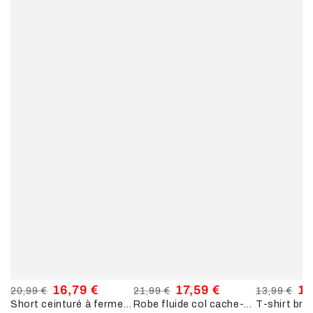
16,79 €
17,59 €
11
20,99 €
21,99 €
13,99 €
Short ceinturé à fermeture zippée - Marine
Robe fluide col cache-cœur - Marine
Prix
Prix
Prix
Prix
Prix
Pri