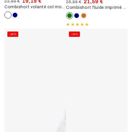
19,19 €
21,59 €
23,99 €
26,99 €
Combishort volanté col montant - Blanc
Prix
Prix
Combishort fluide imprimé ginko dentelle - Vert
Prix
Prix
normal
de
normal
de
vente
vente
–60%
–40%