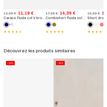
11,19 €
14,39 €
15
13,99 €
17,99 €
19,99 €
Caraco fluide col V brodé - Bleu nuit
Combishort fluide col V imprimé feuillage - Marine
Prix
Prix
Prix
Prix
Prix
Pri
normal
de
normal
de
normal
de
+1
+
vente
vente
ve
Découvrez les produits similaires
–20%
–20%