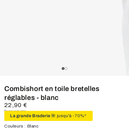
média
1
en
modal
slide_0
slide_current
slide_1
Combishort en toile bretelles
réglables - blanc
22,90 €
Prix
normal
Taxes incluses.
La grande Braderie
🌺 jusqu'à -70%*
Couleurs : Blanc