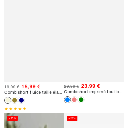
23,99 €
15,99 €
29,99 €
19,99 €
Combishort imprimé feuilles col montant - Bleu
Prix
Prix
Combishort fluide taille élastiquée - Beige
Prix
Prix
normal
de
normal
de
vente
vente
–20%
–20%