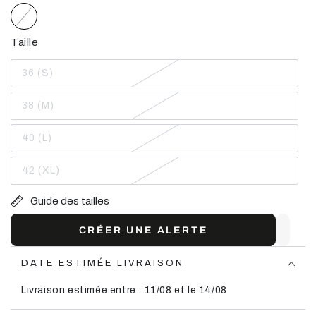
Taille
36 (S)
Variante
épuisée
ou
38 (M)
indisponible
Variante
épuisée
ou
40 (L)
indisponible
Variante
épuisée
ou
42 (XL)
indisponible
Variante
épuisée
ou
Guide des tailles
indisponible
CRÉER UNE ALERTE
DATE ESTIMÉE LIVRAISON
Livraison estimée entre : 11/08 et le 14/08