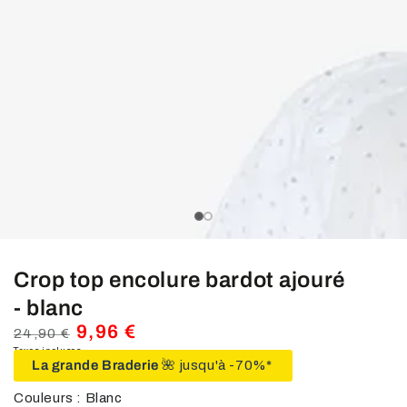
média
1
en
modal
slide_0
slide_current
slide_1
Crop top encolure bardot ajouré
- blanc
9,96 €
24,90 €
Prix
Taxes incluses.
Prix
La grande Braderie
🌺 jusqu'à -70%*
normal
de
vente
Couleurs : Blanc