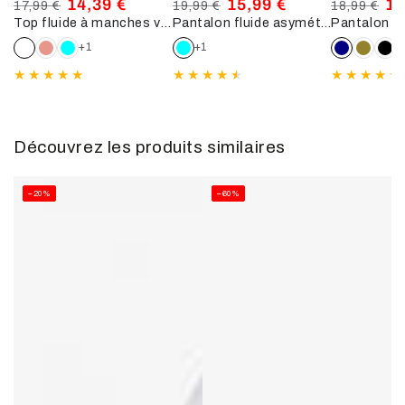
14,39 €
15,99 €
15
17,99 €
19,99 €
18,99 €
Top fluide à manches volantées - Blanc
Pantalon fluide asymétrique à côtés fendus - Turquoise
Prix
Prix
Prix
Prix
Prix
Pri
normal
de
normal
de
normal
de
+1
+1
+
vente
vente
ve
Découvrez les produits similaires
–20%
–60%