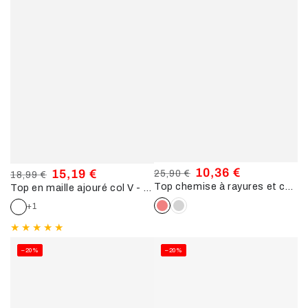
10,36 €
15,19 €
25,90 €
18,99 €
Top chemise à rayures et capuche - Rose
Prix
Prix
Top en maille ajouré col V - Blanc
Prix
Prix
normal
de
normal
de
+1
vente
vente
–20%
–20%