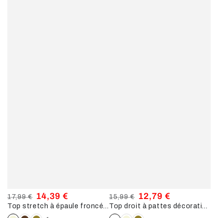
14,39 €
12,79 €
17,99 €
15,99 €
Top stretch à épaule froncée - Beige
Top droit à pattes décoratives - Blanc
Prix
Prix
Prix
Prix
normal
de
normal
de