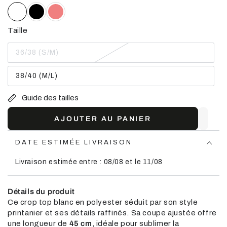
Taille
36/38 (S/M)
Variante
épuisée
ou
38/40 (M/L)
indisponible
Variante
épuisée
ou
Guide des tailles
indisponible
AJOUTER AU PANIER
DATE ESTIMÉE LIVRAISON
Livraison estimée entre : 08/08 et le 11/08
Détails du produit
Ce crop top blanc en polyester séduit par son style
printanier et ses détails raffinés. Sa coupe ajustée offre
une longueur de
45 cm
, idéale pour sublimer la