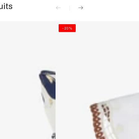
uits
–20%