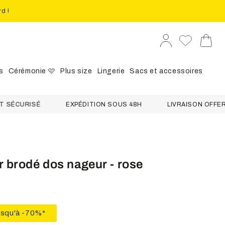
rd !
Se
Panier
connecter
s
Cérémonie 🩷
Plus size
Lingerie
Sacs et accessoires
URISÉ
EXPÉDITION SOUS 48H
LIVRAISON OFFERTE DÈS
 brodé dos nageur - rose
usqu'à -70%*