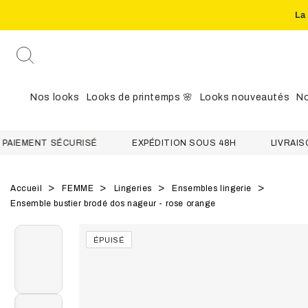
La
IGNORER LE
CONTENU
Nos looks
Looks de printemps 🌸
Looks nouveautés
No
ENT SÉCURISÉ
EXPÉDITION SOUS 48H
LIVRAISON OFF
Accueil
FEMME
Lingeries
Ensembles lingerie
Ensemble bustier brodé dos nageur - rose orange
IGNORER LES
ÉPUISÉ
INFORMATIONS
SUR LE PRODUIT