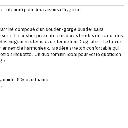
re retourné pour des raisons d'hygiène.
affiné composé d'un soutien-gorge bustier sans
ssorti. Le bustier présente des bords brodés délicats, des
n dos nageur moderne avec fermeture 2 agrafes. Le boxer
un ensemble harmonieux. Matière stretch confortable qui
tre silhouette. Un duo féminin idéal pour votre quotidien.
ngé.
yamide, 8% élasthanne
0°