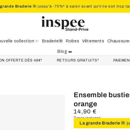
 grande Braderie
🌺 jusqu'à -70%* à saisir avant qu'il ne soit trop ta
uvelle collection ✨
Braderie🌺
Robes
Vêtements
Chaussure
Blog ✒️
ERTE DÈS 49€*
RETOURS GRATUITS*
PAIEMENT SÉC
Ensemble bustier
orange
14,90 €
Prix
normal
Taxes incluses.
La grande Braderie
🌺 j