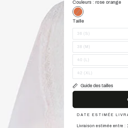
Couleurs : rose orange
Taille
36 (S)
Variante
épuisée
ou
38 (M)
indisponible
Variante
épuisée
ou
40 (L)
indisponible
Variante
épuisée
ou
42 (XL)
indisponible
Variante
épuisée
ou
Guide des tailles
indisponible
DATE ESTIMÉE LIVR
Livraison estimée entre : 