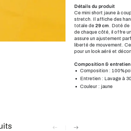
Détails du produit
Ce mini short jaune à cou
stretch. Il affiche des h
totale de
29 cm
. Doté de
de chaque côté, il offre u
ent
assure un ajustement parfa
liberté de mouvement. Ce 
pour un look aéré et déco
Composition & entretien
Composition : 100%po
Entretien : Lavage à 3
Couleur : jaune
uits