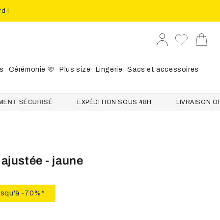
rd !
Se
Panier
connecter
s
Cérémonie 🩷
Plus size
Lingerie
Sacs et accessoires
SÉCURISÉ
EXPÉDITION SOUS 48H
LIVRAISON OFFERTE
ajustée - jaune
usqu'à -70%*