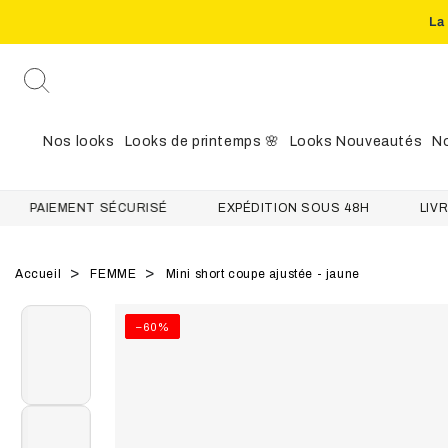
La
IGNORER LE
CONTENU
Nos looks
Looks de printemps 🌸
Looks Nouveautés
No
AIEMENT SÉCURISÉ
EXPÉDITION SOUS 48H
LIVRAISON
Accueil
FEMME
Mini short coupe ajustée - jaune
IGNORER LES
–60%
INFORMATIONS
SUR LE PRODUIT