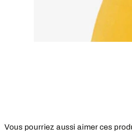
slide_0
slide_curr
slide_1
Vous pourriez aussi aimer ces prod