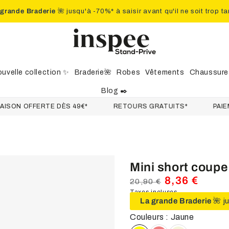
 grande Braderie
🌺 jusqu'à -70%* à saisir avant qu'il ne soit trop ta
uvelle collection ✨
Braderie🌺
Robes
Vêtements
Chaussure
Blog ✒️
 OFFERTE DÈS 49€*
RETOURS GRATUITS*
PAIEMENT 
Mini short coupe 
8,36 €
20,90 €
Prix
Taxes incluses.
Prix
La grande Braderie
🌺 j
normal
de
vente
Couleurs : Jaune