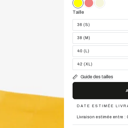
Taille
36 (S)
Variante
épuisée
ou
38 (M)
indisponible
Variante
épuisée
ou
40 (L)
indisponible
Variante
épuisée
ou
42 (XL)
indisponible
Variante
épuisée
ou
Guide des tailles
indisponible
DATE ESTIMÉE LIVR
Livraison estimée entre : 