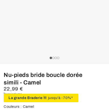
média
1
en
modal
slide_0
slide_current
slide_1
slide_2
slide_3
Nu-pieds bride boucle dorée
simili - Camel
22,99 €
Prix
normal
Taxes incluses.
La grande Braderie
🌺 jusqu'à -70%*
Couleurs : Camel