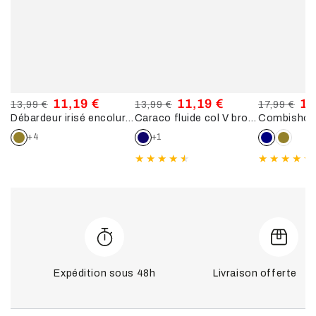
11,19 €
11,19 €
14
13,99 €
13,99 €
17,99 €
Débardeur irisé encolure V - Kaki
Caraco fluide col V brodé - Bleu nuit
Prix
Prix
Prix
Prix
Prix
Pri
normal
de
normal
de
normal
de
+4
+1
vente
vente
ve
Expédition sous 48h
Livraison offerte dè