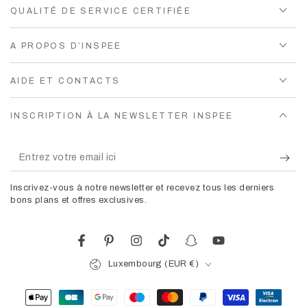
QUALITÉ DE SERVICE CERTIFIÉE
A PROPOS D’INSPEE
AIDE ET CONTACTS
INSCRIPTION À LA NEWSLETTER INSPEE
Entrez
votre
Inscrivez-vous à notre newsletter et recevez tous les derniers
email
bons plans et offres exclusives.
ici
Facebook
Pinterest
Instagram
TikTok
Snapchat
YouTube
Pays/région
Luxembourg (EUR €)
Modes