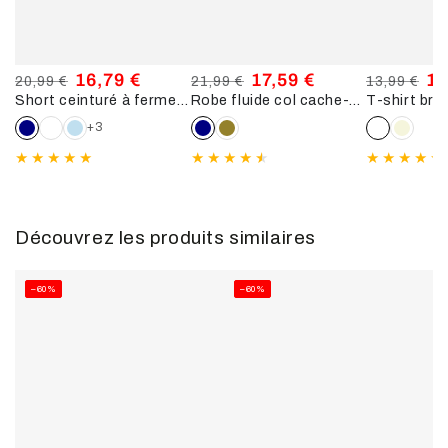
16,79 €
17,59 €
11
20,99 €
21,99 €
13,99 €
Short ceinturé à fermeture zippée - Marine
Robe fluide col cache-cœur - Marine
Prix
Prix
Prix
Prix
Prix
Pri
normal
de
normal
de
normal
de
+3
vente
vente
ve
Découvrez les produits similaires
–60%
–60%