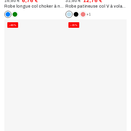
6,76 €
12,76 €
16,90 €
31,90 €
Robe longue col choker à nouer - bleu
Robe patineuse col V à volants - bleu ciel
Prix
Prix
Prix
Prix
normal
de
normal
de
+1
vente
vente
–60%
–20%