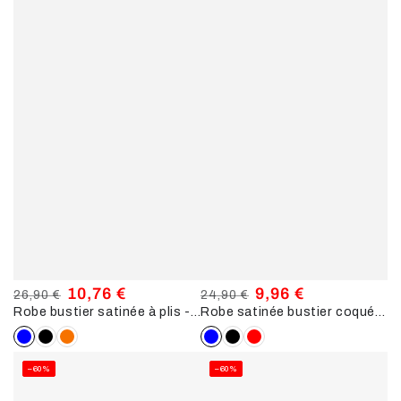
10,76 €
9,96 €
26,90 €
24,90 €
Robe bustier satinée à plis - Bleu électrique
Robe satinée bustier coqué - Bleu électrique
Prix
Prix
Prix
Prix
normal
de
normal
de
vente
vente
–60%
–60%