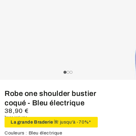
média
1
en
modal
slide_0
slide_current
slide_1
slide_2
Robe one shoulder bustier
coqué - Bleu électrique
38,90 €
Prix
normal
Taxes incluses.
La grande Braderie
🌺 jusqu'à -70%*
Couleurs : Bleu électrique