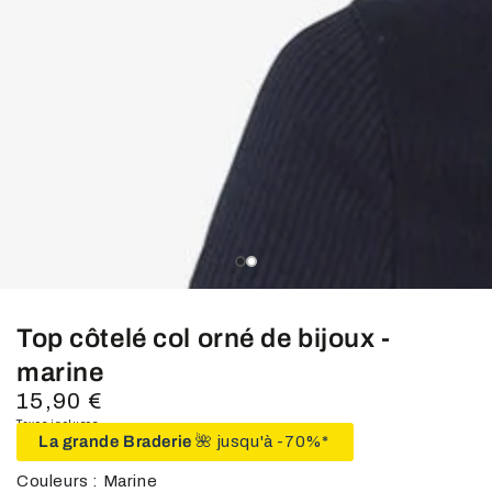
média
1
en
modal
slide_0
slide_current
slide_1
Top côtelé col orné de bijoux -
marine
15,90 €
Prix
normal
Taxes incluses.
La grande Braderie
🌺 jusqu'à -70%*
Couleurs : Marine