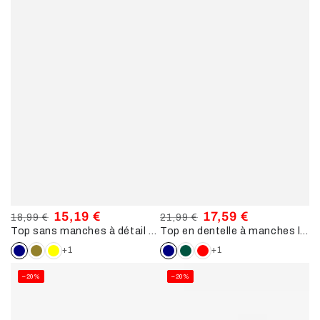
15,19 €
17,59 €
18,99 €
21,99 €
Top sans manches à détail bijou - Marine
Top en dentelle à manches longues - Marine
Prix
Prix
Prix
Prix
normal
de
normal
de
+1
+1
vente
vente
–20%
–20%