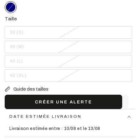
Taille
36 (S)
Variante
épuisée
ou
38 (M)
indisponible
Variante
épuisée
ou
40 (L)
indisponible
Variante
épuisée
ou
42 (XL)
indisponible
Variante
épuisée
ou
Guide des tailles
indisponible
CRÉER UNE ALERTE
DATE ESTIMÉE LIVRAISON
Livraison estimée entre : 10/08 et le 13/08