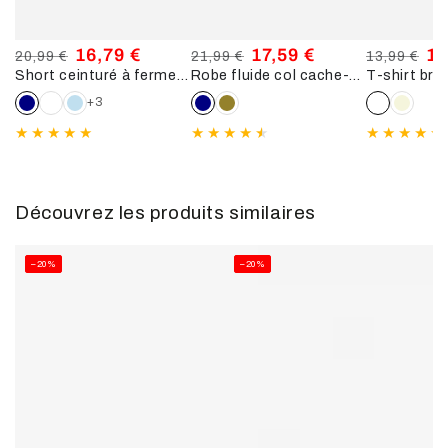
16,79 €
17,59 €
11
20,99 €
21,99 €
13,99 €
Short ceinturé à fermeture zippée - Marine
Robe fluide col cache-cœur - Marine
Prix
Prix
Prix
Prix
Prix
Pri
normal
de
normal
de
normal
de
+3
vente
vente
ve
Découvrez les produits similaires
–20%
–20%