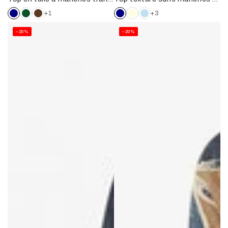
normal
de
normal
de
+1
+3
vente
vente
–20%
–20%