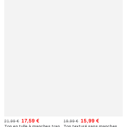
17,59 €
15,99 €
21,99 €
19,99 €
Top en tulle à manches transparentes - Marine
Top texturé sans manches - Marine
Prix
Prix
Prix
Prix