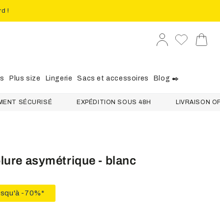
rd !
Se
Panier
connecter
es
Plus size
Lingerie
Sacs et accessoires
Blog ✒️
 SÉCURISÉ
EXPÉDITION SOUS 48H
LIVRAISON OFFERTE
olure asymétrique - blanc
usqu'à -70%*