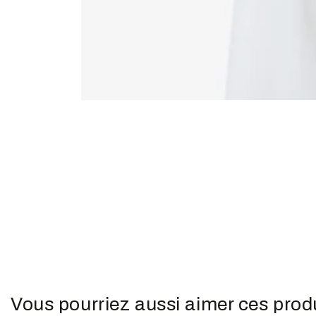
slide_0
slide_curr
slide_1
Vous pourriez aussi aimer ces prod