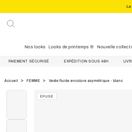
La
IGNORER LE
CONTENU
Nos looks
Looks de printemps 🌸
Nouvelle collect
AIEMENT SÉCURISÉ
EXPÉDITION SOUS 48H
LIVRAISON
Accueil
FEMME
Veste fluide encolure asymétrique - blanc
IGNORER LES
ÉPUISÉ
INFORMATIONS
SUR LE PRODUIT